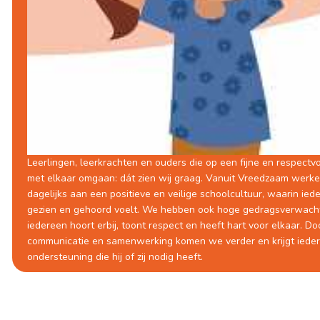
Leerlingen, leerkrachten en ouders die op een fijne en respectv
met elkaar omgaan: dát zien wij graag. Vanuit Vreedzaam werk
dagelijks aan een positieve en veilige schoolcultuur, waarin ied
gezien en gehoord voelt. We hebben ook hoge gedragsverwach
iedereen hoort erbij, toont respect en heeft hart voor elkaar. D
communicatie en samenwerking komen we verder en krijgt ieder
ondersteuning die hij of zij nodig heeft.