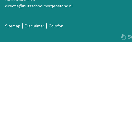
directie@nutsschoolmorgenstond.nl
|
|
Sitemap
Disclaimer
Colofon