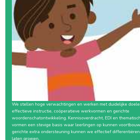
We stellen hoge verwachtingen en werken met duidelijke doele
effectieve instructie, coöperatieve werkvormen en gerichte
woordenschatontwikkeling. Kennisoverdracht, EDI en thematisc
vormen een stevige basis waar leerlingen op kunnen voortbouw
gerichte extra ondersteuning kunnen we effectief differentiëren
laten groeien.