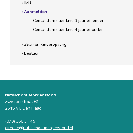
› JMR
› Aanmelden
› Contactformulier kind 3 jaar of jonger
› Contactformulier kind 4 jaar of ouder
› 2Samen Kinderopvang
› Bestuur
Nutsschool Morgenstond
Zweeloostraat 61
2545 VC Den Haag
(070) 366 34 45
directie@nutsschoolmorgenstond.nl