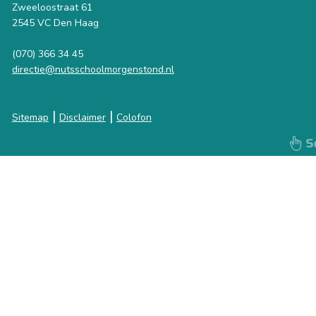
Zweeloostraat 61
2545 VC Den Haag
(070) 366 34 45
directie@nutsschoolmorgenstond.nl
|
|
Sitemap
Disclaimer
Colofon